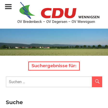
Zum
Inhalt
springen
OV Bredenbeck – OV Degersen – OV Wennigsen
CDU
Ortsverband
Bredenbeck
Degersen
Wennigsen
Suchergebnisse für:
Suche