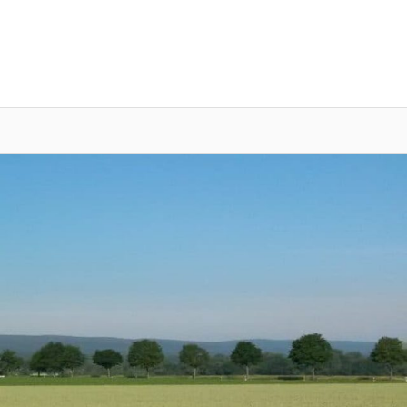
DU
tsverband
edenbeck
gersen
nnigsen