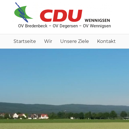
C
Or
OV Bredenbeck – OV Degersen – OV Wennigsen
Br
De
Startseite
Wir
Unsere Ziele
Kontakt
We