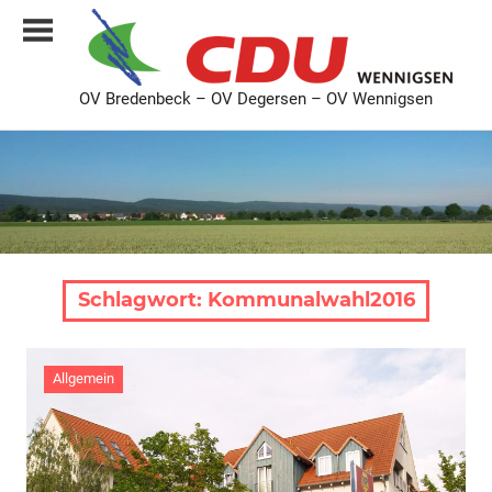
Zum
Inhalt
springen
OV Bredenbeck – OV Degersen – OV Wennigsen
CDU
Ortsverband
Bredenbeck
Degersen
Wennigsen
Schlagwort:
Kommunalwahl2016
Allgemein