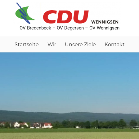
C
Or
OV Bredenbeck – OV Degersen – OV Wennigsen
Br
De
Startseite
Wir
Unsere Ziele
Kontakt
We