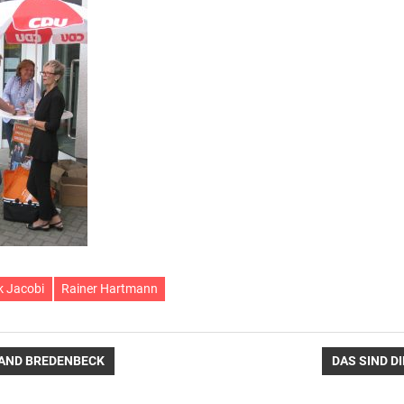
k Jacobi
Rainer Hartmann
avigation
NÄCHSTER
AND BREDENBECK
DAS SIND 
BEITRAG: