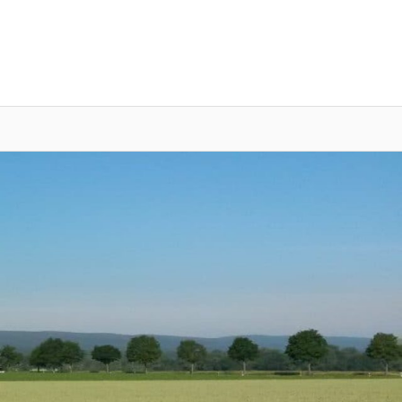
DU
tsverband
edenbeck
gersen
nnigsen