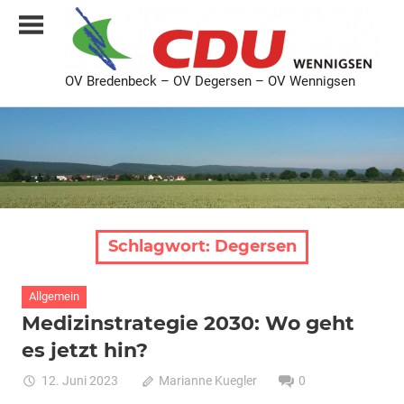
Zum
Inhalt
springen
OV Bredenbeck – OV Degersen – OV Wennigsen
CDU
Ortsverband
Bredenbeck
Degersen
Wennigsen
Schlagwort:
Degersen
Allgemein
Medizinstrategie 2030: Wo geht
es jetzt hin?
12. Juni 2023
Marianne Kuegler
0