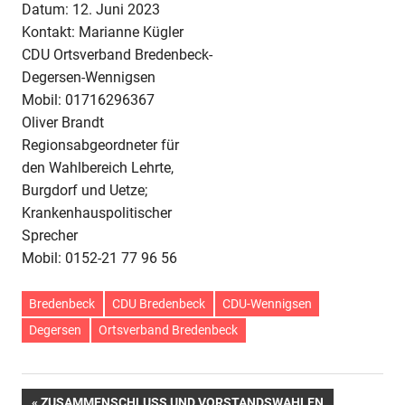
Datum: 12. Juni 2023
Kontakt: Marianne Kügler
CDU Ortsverband Bredenbeck-
Degersen-Wennigsen
Mobil: 01716296367
Oliver Brandt
Regionsabgeordneter für
den Wahlbereich Lehrte,
Burgdorf und Uetze;
Krankenhauspolitischer
Sprecher
Mobil: 0152-21 77 96 56
Bredenbeck
CDU Bredenbeck
CDU-Wennigsen
Degersen
Ortsverband Bredenbeck
VORHERIGER
ZUSAMMENSCHLUSS UND VORSTANDSWAHLEN