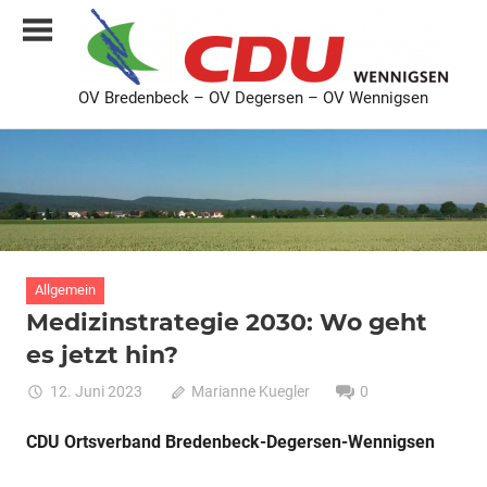
Zum
Inhalt
springen
OV Bredenbeck – OV Degersen – OV Wennigsen
CDU
Ortsverband
Bredenbeck
Degersen
Wennigsen
Allgemein
Medizinstrategie 2030: Wo geht
es jetzt hin?
12. Juni 2023
Marianne Kuegler
0
CDU Ortsverband Bredenbeck-Degersen-Wennigsen